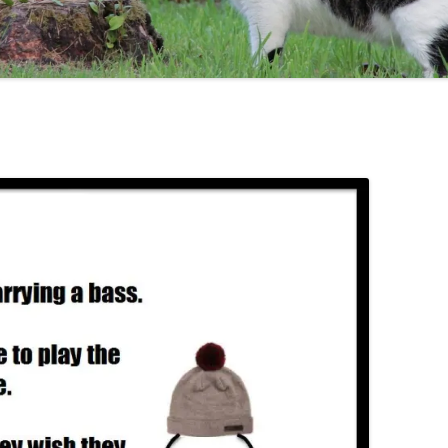
TEN COMMANDMENTS OF BASS
MAL AQUIS HARASSE!
CHICK COREA!
TRICOTISM OU UNE HIS
CODA
THELONIUS MONK / MILES DAVIS
BE LIKE BILL :-)
CONTRAFACT JAZZ TUNES
DO YOU KNOW WHERE O
JAZZ SCALES
GAMME
POÉSIES
GAMME
LA GA
DEMI-