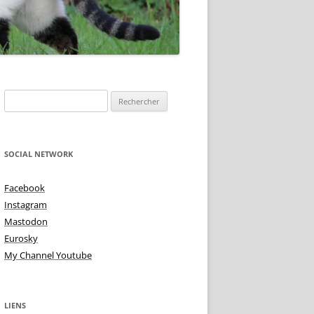
TOIRE DE
Rechercher :
NE IS ?
 DEMI TON – TON
TU VIENS MA PUCE
SOCIAL NETWORK
 ALTÉRÉE
TRISTES INTIMITÉS!
Facebook
MME BLUES
Instagram
L’AMOUR AUX PIEDS
Mastodon
TON TON & TON TON
Eurosky
My Channel Youtube
LIENS