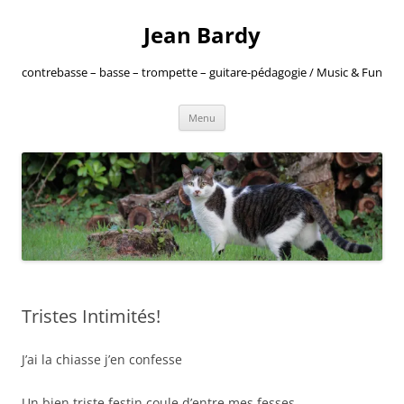
Jean Bardy
contrebasse – basse – trompette – guitare-pédagogie / Music & Fun
Aller
Menu
au
contenu
Tristes Intimités!
J’ai la chiasse j’en confesse
Un bien triste festin coule d’entre mes fesses