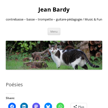
Jean Bardy
contrebasse – basse – trompette – guitare-pédagogie / Music & Fun
Aller
Menu
au
contenu
Poésies
Share:
Plus