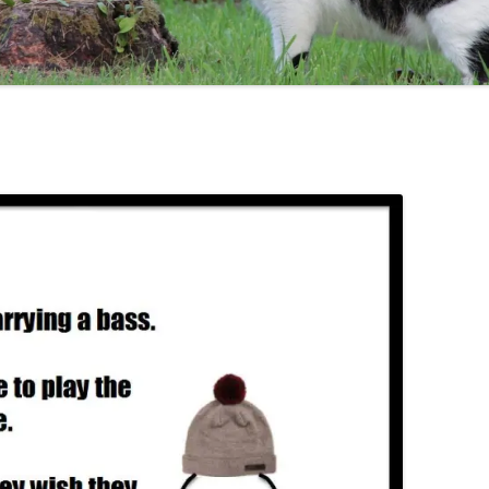
TEN COMMANDMENTS OF BASS
MAL AQUIS HARASSE!
CHICK COREA!
TRICOTISM OU UNE HIS
CODA
THELONIUS MONK / MILES DAVIS
BE LIKE BILL :-)
CONTRAFACT JAZZ TUNES
DO YOU KNOW WHERE O
JAZZ SCALES
GAMME
POÉSIES
GAMME
LA GA
DEMI-