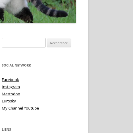
TOIRE DE
Rechercher :
NE IS ?
 DEMI TON – TON
TU VIENS MA PUCE
SOCIAL NETWORK
 ALTÉRÉE
TRISTES INTIMITÉS!
Facebook
MME BLUES
Instagram
L’AMOUR AUX PIEDS
Mastodon
TON TON & TON TON
Eurosky
My Channel Youtube
LIENS