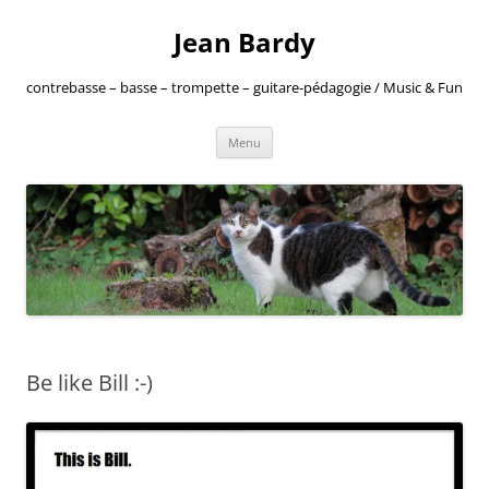
Jean Bardy
contrebasse – basse – trompette – guitare-pédagogie / Music & Fun
Aller
Menu
au
contenu
Be like Bill :-)