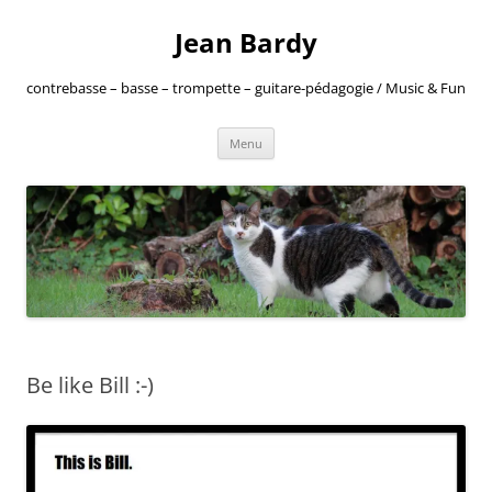
Jean Bardy
contrebasse – basse – trompette – guitare-pédagogie / Music & Fun
Aller
Menu
au
contenu
Be like Bill :-)