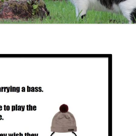
TEN COMMANDMENTS OF BASS
MAL AQUIS HARASSE!
CHICK COREA!
TRICOTISM OU UNE HIS
CODA
THELONIUS MONK / MILES DAVIS
BE LIKE BILL :-)
CONTRAFACT JAZZ TUNES
DO YOU KNOW WHERE O
JAZZ SCALES
GAMME
POÉSIES
GAMME
LA GA
DEMI-