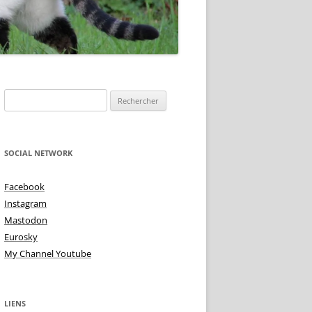
TOIRE DE
Rechercher :
NE IS ?
 DEMI TON – TON
TU VIENS MA PUCE
SOCIAL NETWORK
 ALTÉRÉE
TRISTES INTIMITÉS!
Facebook
MME BLUES
Instagram
L’AMOUR AUX PIEDS
Mastodon
TON TON & TON TON
Eurosky
My Channel Youtube
LIENS