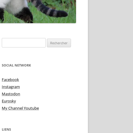
TOIRE DE
Rechercher :
NE IS ?
 DEMI TON – TON
TU VIENS MA PUCE
SOCIAL NETWORK
 ALTÉRÉE
TRISTES INTIMITÉS!
Facebook
MME BLUES
Instagram
L’AMOUR AUX PIEDS
Mastodon
TON TON & TON TON
Eurosky
My Channel Youtube
LIENS