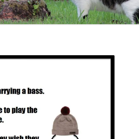
TEN COMMANDMENTS OF BASS
MAL AQUIS HARASSE!
CHICK COREA!
TRICOTISM OU UNE HIS
CODA
THELONIUS MONK / MILES DAVIS
BE LIKE BILL :-)
CONTRAFACT JAZZ TUNES
DO YOU KNOW WHERE O
JAZZ SCALES
GAMME
POÉSIES
GAMME
LA GA
DEMI-