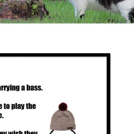
TEN COMMANDMENTS OF BASS
MAL AQUIS HARASSE!
CHICK COREA!
TRICOTISM OU UNE HIS
CODA
THELONIUS MONK / MILES DAVIS
BE LIKE BILL :-)
CONTRAFACT JAZZ TUNES
DO YOU KNOW WHERE O
JAZZ SCALES
GAMME
POÉSIES
GAMME
LA GA
DEMI-