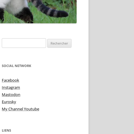
TOIRE DE
Rechercher :
NE IS ?
 DEMI TON – TON
TU VIENS MA PUCE
SOCIAL NETWORK
 ALTÉRÉE
TRISTES INTIMITÉS!
Facebook
MME BLUES
Instagram
L’AMOUR AUX PIEDS
Mastodon
TON TON & TON TON
Eurosky
My Channel Youtube
LIENS