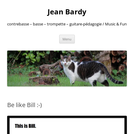
Jean Bardy
contrebasse – basse – trompette – guitare-pédagogie / Music & Fun
Aller
Menu
au
contenu
Be like Bill :-)