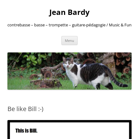
Jean Bardy
contrebasse – basse – trompette – guitare-pédagogie / Music & Fun
Aller
Menu
au
contenu
Be like Bill :-)