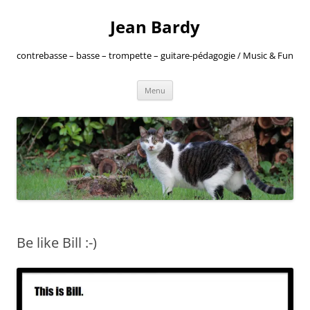
Jean Bardy
contrebasse – basse – trompette – guitare-pédagogie / Music & Fun
Aller
Menu
au
contenu
Be like Bill :-)