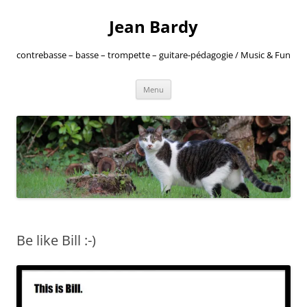
Jean Bardy
contrebasse – basse – trompette – guitare-pédagogie / Music & Fun
Aller
Menu
au
contenu
Be like Bill :-)