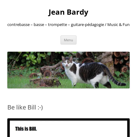
Jean Bardy
contrebasse – basse – trompette – guitare-pédagogie / Music & Fun
Aller
Menu
au
contenu
Be like Bill :-)