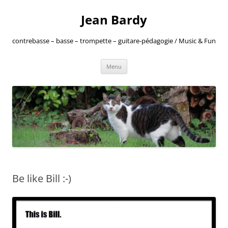
Jean Bardy
contrebasse – basse – trompette – guitare-pédagogie / Music & Fun
Aller
Menu
au
contenu
Be like Bill :-)