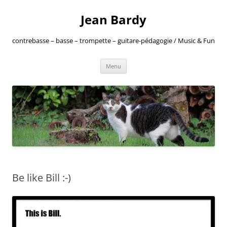
Jean Bardy
contrebasse – basse – trompette – guitare-pédagogie / Music & Fun
Aller
Menu
au
contenu
Be like Bill :-)