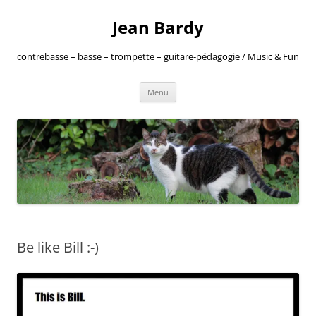
Jean Bardy
contrebasse – basse – trompette – guitare-pédagogie / Music & Fun
Aller
Menu
au
contenu
Be like Bill :-)