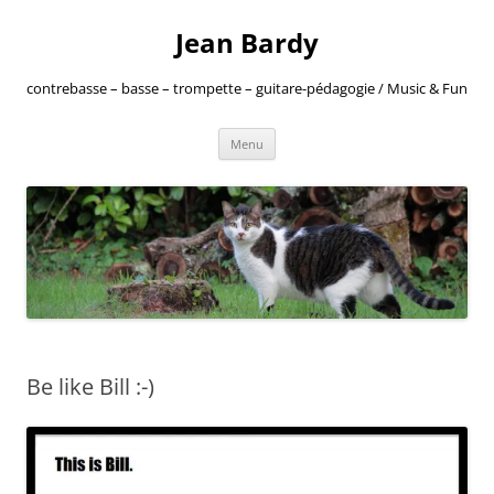
Jean Bardy
contrebasse – basse – trompette – guitare-pédagogie / Music & Fun
Aller
Menu
au
contenu
Be like Bill :-)