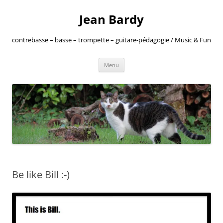
Jean Bardy
contrebasse – basse – trompette – guitare-pédagogie / Music & Fun
Aller
Menu
au
contenu
Be like Bill :-)