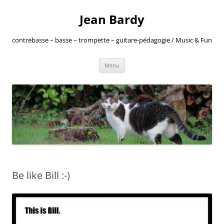
Jean Bardy
contrebasse – basse – trompette – guitare-pédagogie / Music & Fun
Aller
Menu
au
contenu
Be like Bill :-)