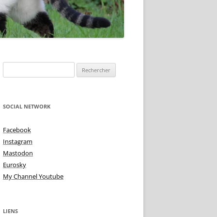
TOIRE DE
Rechercher :
NE IS ?
 DEMI TON – TON
TU VIENS MA PUCE
SOCIAL NETWORK
 ALTÉRÉE
TRISTES INTIMITÉS!
Facebook
MME BLUES
Instagram
L’AMOUR AUX PIEDS
Mastodon
TON TON & TON TON
Eurosky
My Channel Youtube
LIENS