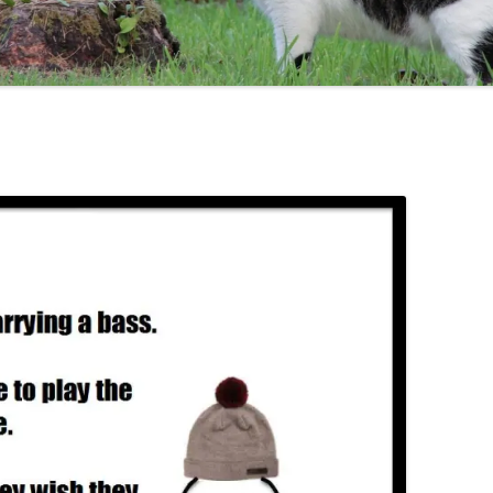
TEN COMMANDMENTS OF BASS
MAL AQUIS HARASSE!
CHICK COREA!
TRICOTISM OU UNE HIS
CODA
THELONIUS MONK / MILES DAVIS
BE LIKE BILL :-)
CONTRAFACT JAZZ TUNES
DO YOU KNOW WHERE O
JAZZ SCALES
GAMME
POÉSIES
GAMME
LA GA
DEMI-