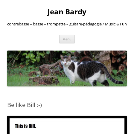
Jean Bardy
contrebasse – basse – trompette – guitare-pédagogie / Music & Fun
Aller
Menu
au
contenu
Be like Bill :-)