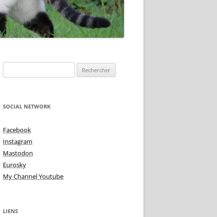
TOIRE DE
Rechercher :
NE IS ?
 DEMI TON – TON
TU VIENS MA PUCE
SOCIAL NETWORK
 ALTÉRÉE
TRISTES INTIMITÉS!
Facebook
MME BLUES
Instagram
L’AMOUR AUX PIEDS
Mastodon
TON TON & TON TON
Eurosky
My Channel Youtube
LIENS