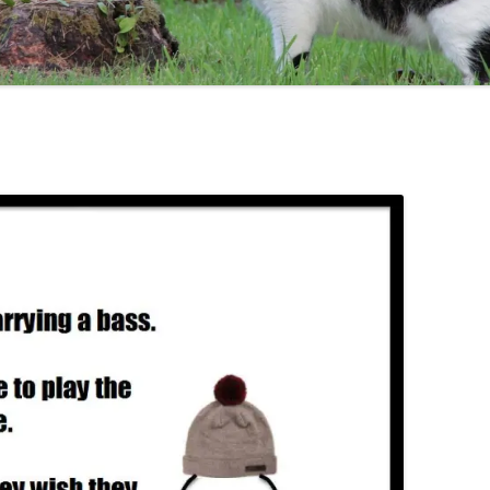
TEN COMMANDMENTS OF BASS
MAL AQUIS HARASSE!
CHICK COREA!
TRICOTISM OU UNE HIS
CODA
THELONIUS MONK / MILES DAVIS
BE LIKE BILL :-)
CONTRAFACT JAZZ TUNES
DO YOU KNOW WHERE O
JAZZ SCALES
GAMME
POÉSIES
GAMME
LA GA
DEMI-