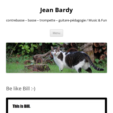
Jean Bardy
contrebasse – basse – trompette – guitare-pédagogie / Music & Fun
Aller
Menu
au
contenu
Be like Bill :-)