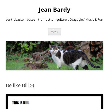
Jean Bardy
contrebasse – basse – trompette – guitare-pédagogie / Music & Fun
Aller
Menu
au
contenu
Be like Bill :-)