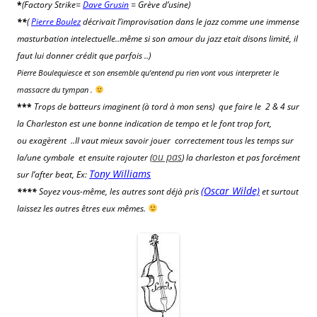
*
(Factory Strike=
Dave Grusin
= Grève d’usine)
**
(
Pierre Boulez
décrivait l’improvisation dans le jazz comme une immense
masturbation intelectuelle..même si son amour du jazz etait disons limité, il
faut lui donner crédit que parfois ..)
Pierre Boulequiesce et son ensemble qu’entend pu rien vont vous interpreter le
massacre du tympan .
***
Trops de batteurs imaginent (à tord à mon sens) que faire le 2 & 4 sur
la Charleston est une bonne indication de tempo et le font trop fort,
ou exagèrent ..Il vaut mieux savoir jouer correctement tous les temps sur
ou pas
la/une cymbale et ensuite
rajouter (
) la charleston et pas forcément
Tony Williams
sur l’after beat, Ex:
(Oscar Wilde)
****
Soyez vous-même, les autres sont déjà pris
et surtout
laissez les autres êtres eux mêmes.