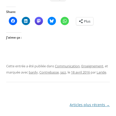
Share:
Plus
J’aime ça :
Cette entrée a été publiée dans
Communication
,
Enseignement
, et
marquée avec
bardy
,
Contrebasse
,
jazz
, le
18 avril 2016
par
Laride
.
Navigation
Articles plus récents
→
des