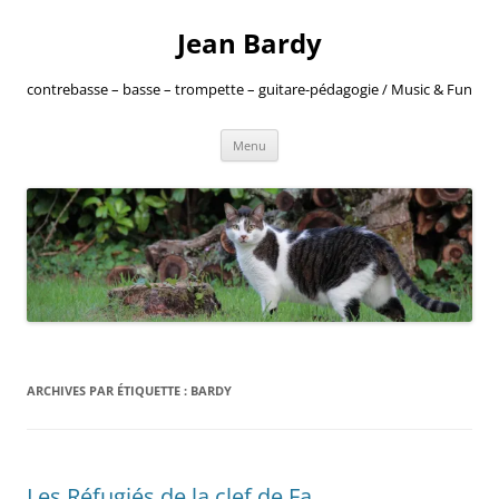
Jean Bardy
contrebasse – basse – trompette – guitare-pédagogie / Music & Fun
Aller
Menu
au
contenu
ARCHIVES PAR ÉTIQUETTE :
BARDY
Les Réfugiés de la clef de Fa.