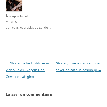
À propos Laride
Music & fun
Voir tous les articles de Laride
→
Navigation
←
Strategische Einblicke in
Strategiczne wglądy w video
des
Video Poker: Regeln und
poker na cazeus-casino.pl
→
articles
Gewinnstrategien
Laisser un commentaire