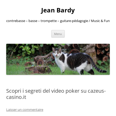
Jean Bardy
contrebasse – basse – trompette – guitare-pédagogie / Music & Fun
Aller
Menu
au
contenu
Scopri i segreti del video poker su cazeus-
casino.it
Laisser un commentaire