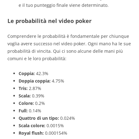
e il tuo punteggio finale viene determinato.
Le probabilità nel video poker
Comprendere le probabilità è fondamentale per chiunque
voglia avere successo nel video poker. Ogni mano ha le sue
probabilità di vincita. Qui ci sono alcune delle mani più
comuni e le loro probabilità:
Coppia:
42.3%
Doppia coppia:
4.75%
Tris:
2.87%
Scala:
0.39%
Colore:
0.2%
Full:
0.14%
Quattro di un tipo:
0.024%
Scala colore:
0.0015%
Royal flush:
0.000154%