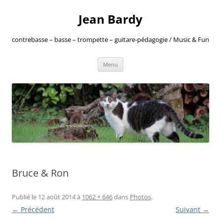
Jean Bardy
contrebasse – basse – trompette – guitare-pédagogie / Music & Fun
Aller
Menu
au
contenu
Bruce & Ron
Publié le
12 août 2014
à
1062 × 646
dans
Photos
.
← Précédent
Suivant →