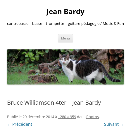
Jean Bardy
contrebasse – basse – trompette – guitare-pédagogie / Music & Fun
Aller
Menu
au
contenu
Bruce Williamson 4ter – Jean Bardy
Publié le
20 décembre 2014
à
1280 × 959
dans
Photos
.
← Précédent
Suivant →