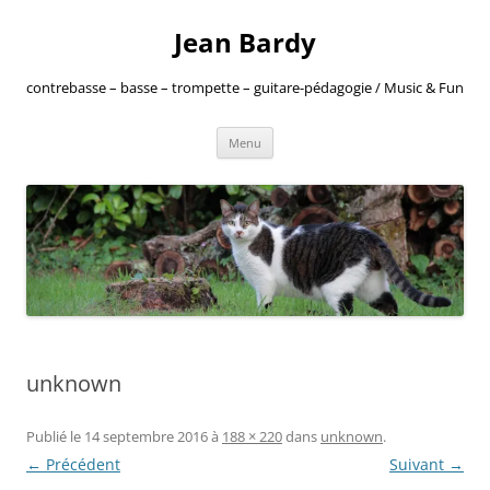
Jean Bardy
contrebasse – basse – trompette – guitare-pédagogie / Music & Fun
Aller
Menu
au
contenu
unknown
Publié le
14 septembre 2016
à
188 × 220
dans
unknown
.
← Précédent
Suivant →