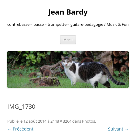
Jean Bardy
contrebasse – basse – trompette – guitare-pédagogie / Music & Fun
Aller
Menu
au
contenu
IMG_1730
Publié le
12 août 2014
à
2448 × 3264
dans
Photos
.
← Précédent
Suivant →