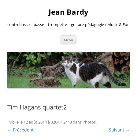
Jean Bardy
contrebasse – basse – trompette – guitare-pédagogie / Music & Fun
Aller
Menu
au
contenu
Tim Hagans quartet2
Publié le
12 août 2014
à
3264 × 2448
dans
Photos
.
← Précédent
Suivant →